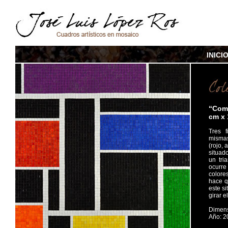
INICI
“Comp
cm x
Tres f
mismas
(rojo, 
situad
un tri
ocurre
colore
hace q
este s
girar e
Dimens
Año: 2