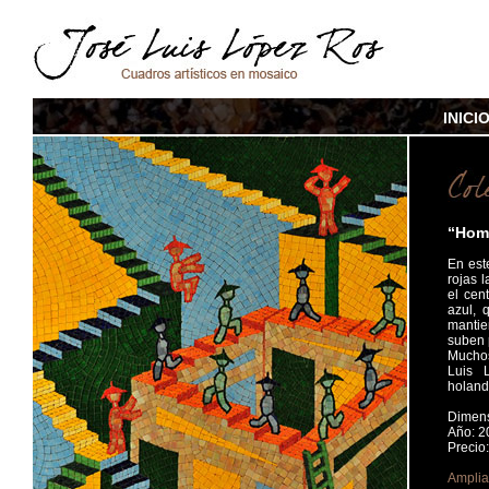
INICI
“Home
En est
rojas 
el cen
azul, 
mantie
suben p
Muchos
Luis 
holand
Dimens
Año: 2
Preci
Amplia