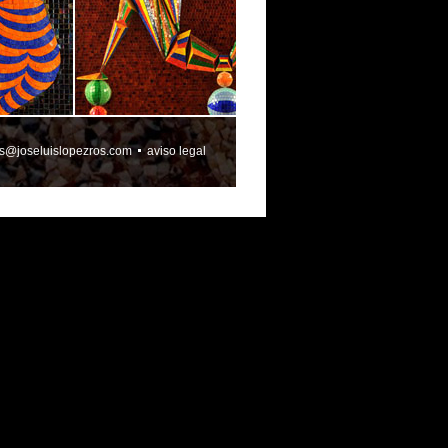
is@joseluislopezros.com
aviso legal